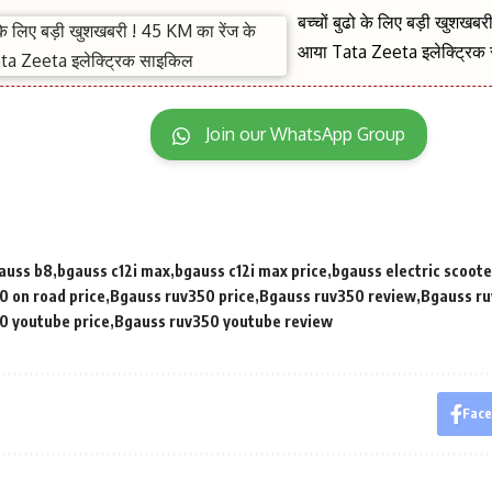
बच्चों बुढो के लिए बड़ी खुशखब
आया Tata Zeeta इलेक्ट्रिक
Join our WhatsApp Group
auss b8
bgauss c12i max
bgauss c12i max price
bgauss electric scoote
0 on road price
Bgauss ruv350 price
Bgauss ruv350 review
Bgauss ru
0 youtube price
Bgauss ruv350 youtube review
Fac