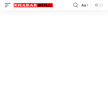
Aa
Font
Resizer