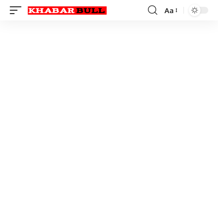
Aa
Font
Resizer