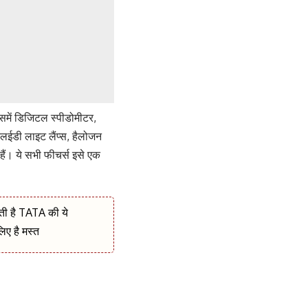
में डिजिटल स्पीडोमीटर,
एलईडी लाइट लैंप्स, हैलोजन
हैं। ये सभी फीचर्स इसे एक
ेती है TATA की ये
लिए है मस्त