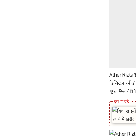
Ather Rizta इल
डिजिटल स्पीडोमी
गूगल मैप्स नेवि