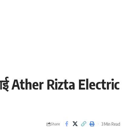
ई Ather Rizta Electric
3 Min Read
Share