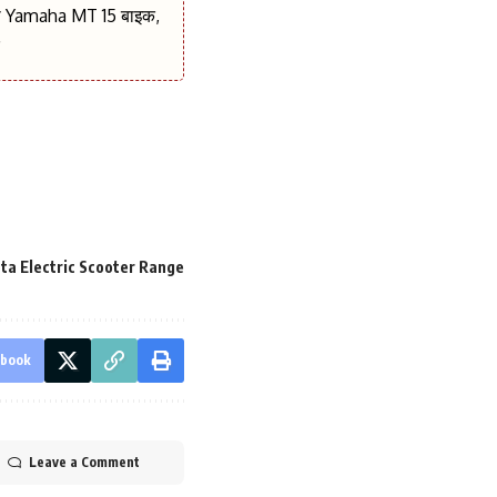
बनी Yamaha MT 15 बाइक,
र
zta Electric Scooter Range
ebook
Leave a Comment