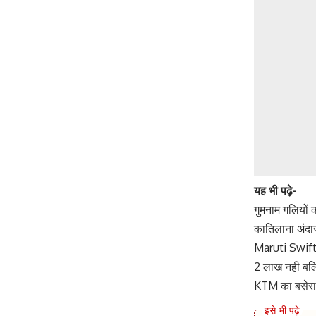
यह भी पढ़े-
गुमनाम गलियों 
कातिलाना अंदाज
Maruti Swift क
2 लाख नही बल्
KTM का बसेरा 