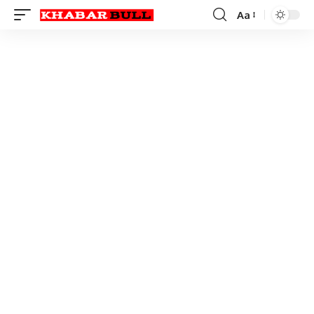
Aa
Font
Resizer