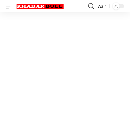
Aa
Font
Resizer