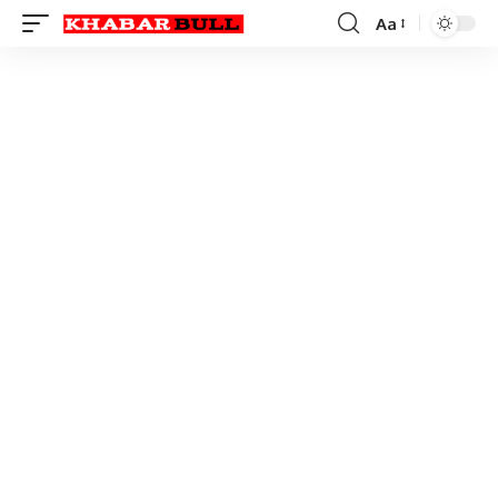
Aa
Font
Resizer