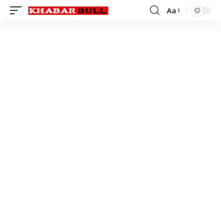
Aa
Font
Resizer