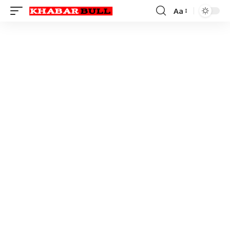
Aa
Font
Resizer