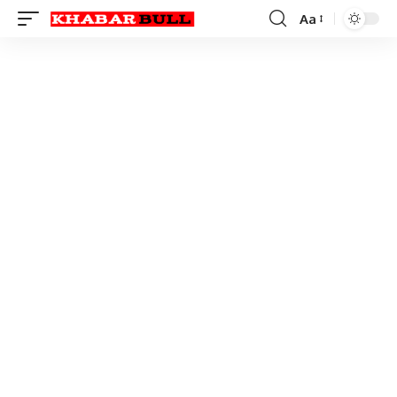
Aa
Font
Resizer