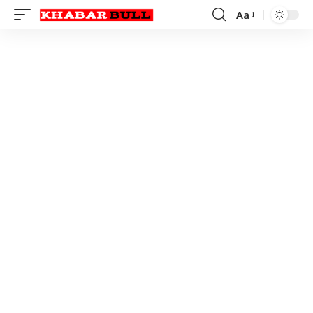
Aa
Font
Resizer