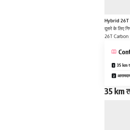
Hybrid 26T
दूसरे के लिए ग
26T Carbon S
Con
35 km त
आरामदाय
35 km त