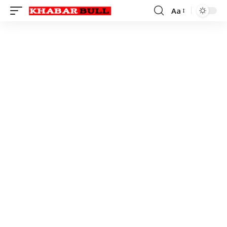
Aa
Font
Resizer