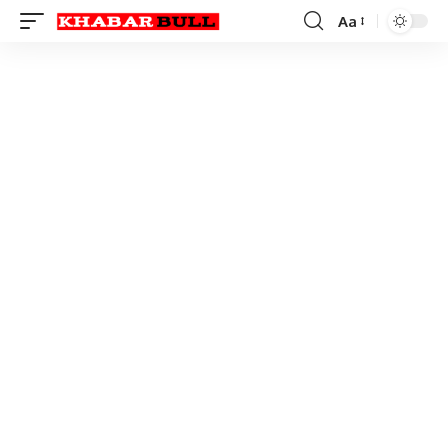
Aa
Font
Resizer