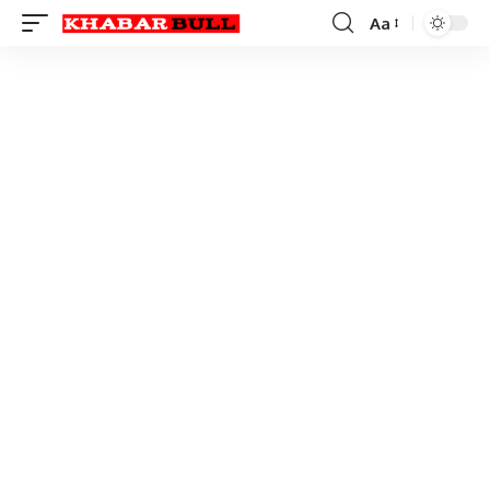
Aa
Font
Resizer