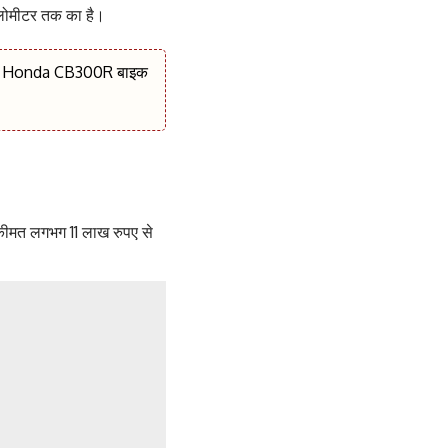
िलोमीटर तक का है।
 ले Honda CB300R बाइक
े
 कीमत लगभग 11 लाख रुपए से