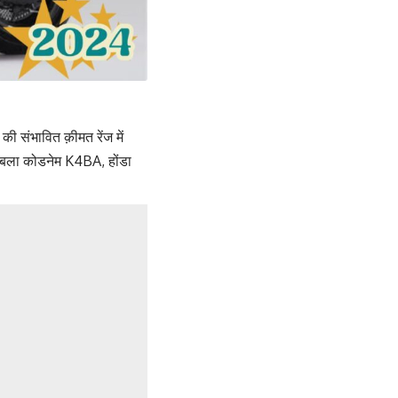
 संभावित क़ीमत रेंज में
काबला कोडनेम K4BA, होंडा