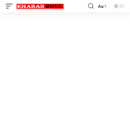
Aa
Font
Resizer