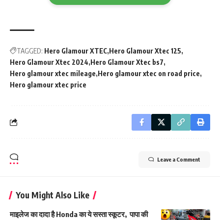
TAGGED:
Hero Glamour XTEC
Hero Glamour Xtec 125
Hero Glamour Xtec 2024
Hero Glamour Xtec bs7
Hero glamour xtec mileage
Hero glamour xtec on road price
Hero glamour xtec price
Leave a Comment
You Might Also Like
माइलेज का दादा है Honda का ये सस्ता स्कूटर, पापा की