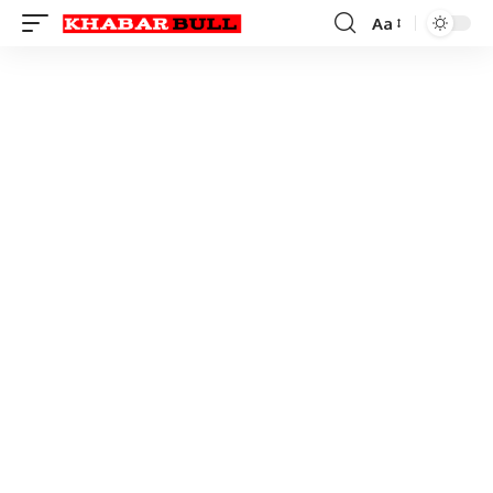
Aa
Font
Resizer