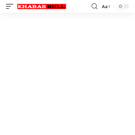
Aa
Font
Resizer