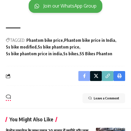
Join our WhatsApp Group
TAGGED:
Phantom bike price
Phantom bike price in India
Ss bike modified
Ss bike phantom price
Ss bike phantom price in india
Ss bikes
SS Bikes Phanton
Leave a Comment
You Might Also Like
बेजोड़ माइलेज के साथ महज 20 हजार में ख़रीदे टॉप लुक