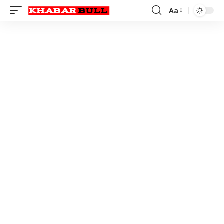
Aa
Font
Resizer