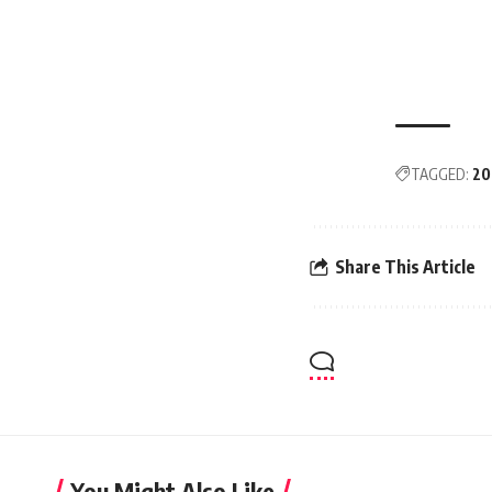
TAGGED:
20
Share This Article
You Might Also Like