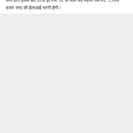
लेना होगा इसके बाद 10% इंटरेस्ट रेट के साथ 48 महीना तक Rs. 7,398
हजार रुपए की ईएमआई भरनी होगी।