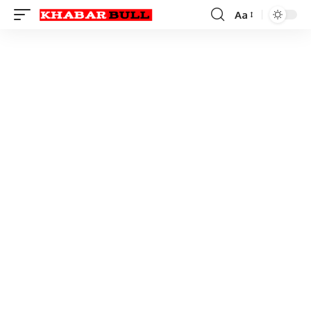
Aa
Font
Resizer