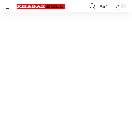
Aa
Font
Resizer