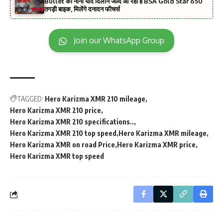
Bullet को नानी याद दिलाने जल्द आ रही है BSA Gold Star 650
तगड़ी बाइक, मिलेंगे दनादन फीचर्स
Join our WhatsApp Group
TAGGED:
Hero Karizma XMR 210 mileage
Hero Karizma XMR 210 price
Hero Karizma XMR 210 specifications..
Hero Karizma XMR 210 top speed
Hero Karizma XMR mileage
Hero Karizma XMR on road Price
Hero Karizma XMR price
Hero Karizma XMR top speed