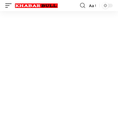
Aa
Font
Resizer