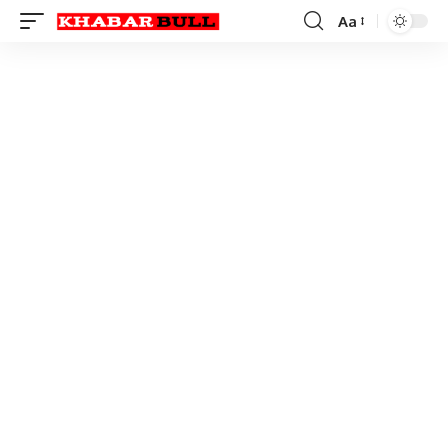
Aa
Font
Resizer