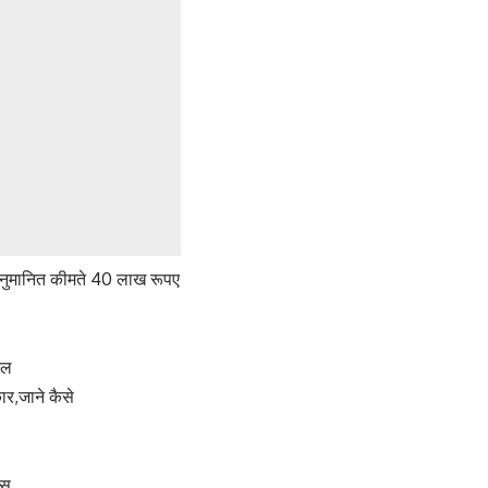
 अनुमानित कीमते 40 लाख रूपए
।
ेल
र,जाने कैसे
ेस