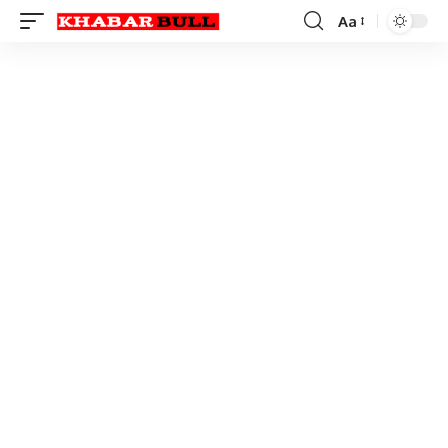
Aa
Font
Resizer