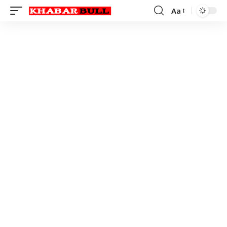
Aa
Font
Resizer