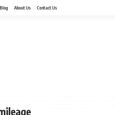
Blog
About Us
Contact Us
mileage