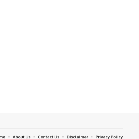
me
About Us
Contact Us
Disclaimer
Privacy Policy